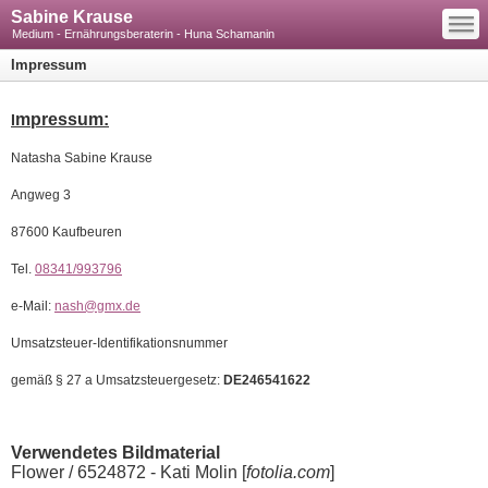
—
Sabine Krause
—
—
Medium - Ernährungsberaterin - Huna Schamanin
Impressum
mpressum:
I
Natasha Sabine Krause
Angweg 3
87600 Kaufbeuren
Tel.
08341/993796
e-Mail:
nash@gmx.de
Umsatzsteuer-Identifikationsnummer
gemäß § 27 a Umsatzsteuergesetz:
DE246541622
Verwendetes Bildmaterial
Flower / 6524872 - Kati Molin [
fotolia.com
]